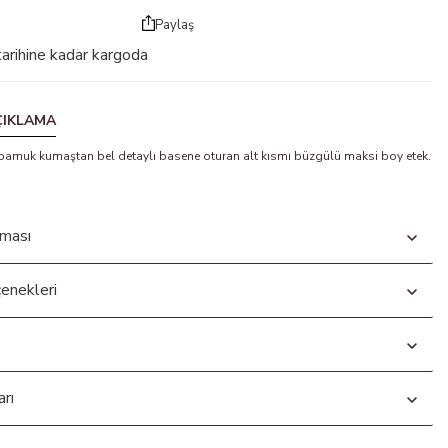
Paylaş
arihine kadar kargoda
ÇIKLAMA
i pamuk kumaştan bel detaylı basene oturan alt kısmı büzgülü maksi boy etek.
aması
enekleri
arı