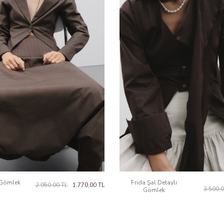
i Gömlek
Frida Şal Detaylı
2.950,00
TL
1.770,00
TL
3.500,
Gömlek