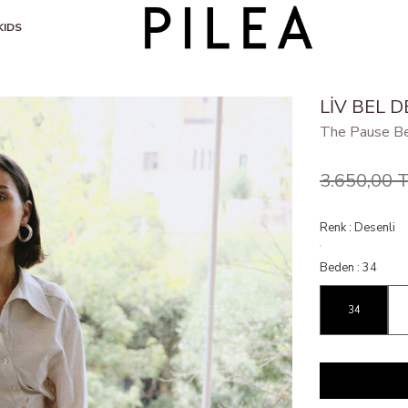
KIDS
LIV BEL D
The Pause B
3.650,00
T
Renk :
Desenli
Beden :
34
34