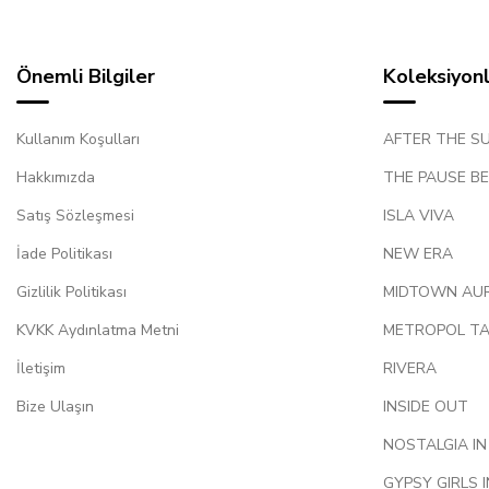
Önemli Bilgiler
Koleksiyon
Kullanım Koşulları
AFTER THE S
Hakkımızda
THE PAUSE B
Satış Sözleşmesi
ISLA VIVA
İade Politikası
NEW ERA
Gizlilik Politikası
MIDTOWN AU
KVKK Aydınlatma Metni
METROPOL TA
İletişim
RIVERA
Bize Ulaşın
INSIDE OUT
NOSTALGIA IN
GYPSY GIRLS 