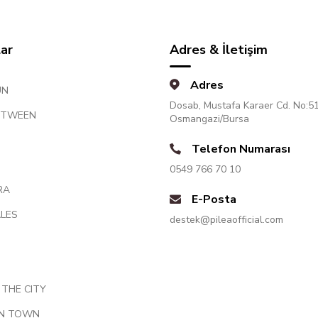
lar
Adres & İletişim
Adres
UN
Dosab, Mustafa Karaer Cd. No:5
ETWEEN
Osmangazi/Bursa
Telefon Numarası
0549 766 70 10
RA
E-Posta
LES
destek@pileaofficial.com
 THE CITY
IN TOWN