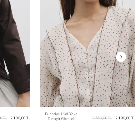
Puantiyeli Şal Yaka
00
TL
2.100,00
TL
3.650,00
TL
2.190,00
TL
Detaylı Gömlek