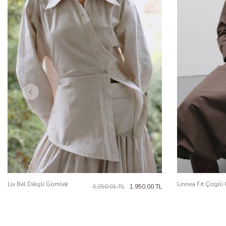
Liv Bel Dikişli Gömlek
Linnea Fit Çizgil
3.250,01
TL
1.950,00
TL