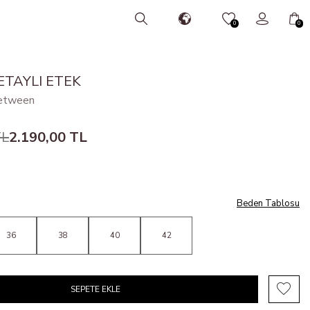
0
0
ETAYLI ETEK
etween
L
2.190,00
TL
Beden Tablosu
36
38
40
42
SEPETE EKLE